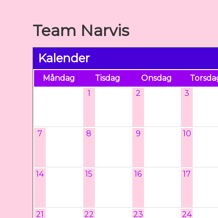
Team Narvis
Kalender
Måndag
Tisdag
Onsdag
Torsda
1
2
3
7
8
9
10
14
15
16
17
21
22
23
24