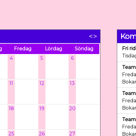
<
>
Ko
Fri ri
g
Fredag
Lördag
Söndag
Tisda
4
5
6
Team 
Freda
Bokar
11
12
13
Team 
Freda
Bokar
18
19
20
Team 
Freda
25
26
27
Bokar